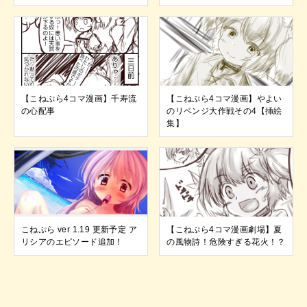
【こねぷら4コマ漫画】千寿流
【こねぷら4コマ漫画】やよい
の心配事
のリベンジ大作戦その4【挿絵
集】
こねぷら ver 1.19 更新予定 ア
【こねぷら4コマ漫画劇場】夏
リシアのエピソード追加！
の風物詩！危険すぎる花火！？