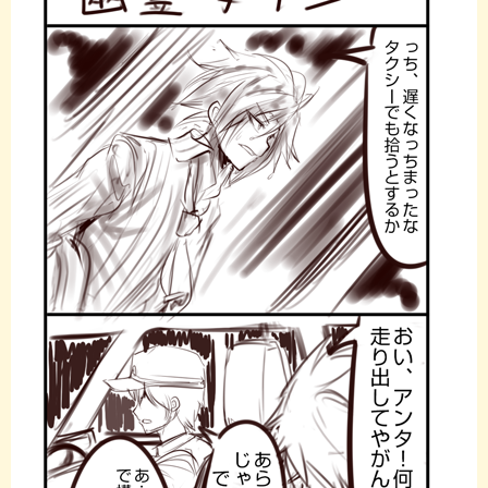
e
t
e
b
t
o
e
o
r
k