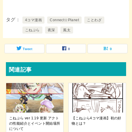
タグ
4コマ漫画
Connect☆Planet
ことわざ
こねぷら
夜深
風太
Tweet
0
0
関連記事
こねぷら ver 1.19 更新 アクト
【こねぷら4コマ漫画】初の好
の性能紹介とイベント開始場所
物とは？
について