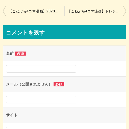
投
【こねぷら4コマ漫画】2023バレンタイン、チョコうどん！
【こねぷら4コマ漫画】トレジャーハンターアリシア
稿
ナ
コメントを残す
ビ
ゲ
名前
必須
ー
シ
ョ
ン
メール（公開されません）
必須
サイト