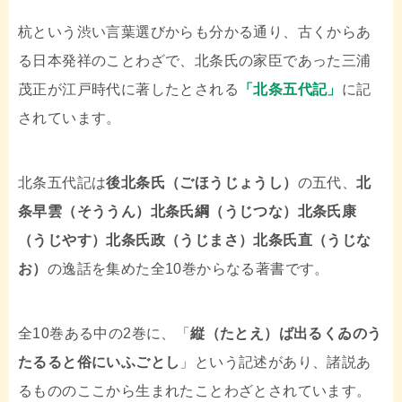
杭という渋い言葉選びからも分かる通り、古くからあ
る日本発祥のことわざで、北条氏の家臣であった三浦
茂正が江戸時代に著したとされる
「北条五代記」
に記
されています。
北条五代記は
後北条氏（ごほうじょうし）
の五代、
北
条早雲（そううん）北条氏綱（うじつな）北条氏康
（うじやす）北条氏政（うじまさ）北条氏直（うじな
お）
の逸話を集めた全10巻からなる著書です。
全10巻ある中の2巻に、「
縦（たとえ）ば出るくゐのう
たるると俗にいふごとし
」という記述があり、諸説あ
るもののここから生まれたことわざとされています。