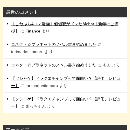
最近のコメント
【こねぷら4コマ漫画】価値観がズレたAIchat【新年のご挨
拶】
に
Finance
より
コネクト☆プラネットのノベル書き始めました
に
torimadonitomaru
より
コネクト☆プラネットのノベル書き始めました
に
もん
より
【ソシャゲ】ドラクエチャンプって面白い？【評価、レビュ
ー】
に
torimadonitomaru
より
【ソシャゲ】ドラクエチャンプって面白い？【評価、レビュ
ー】
に
まっちゃん
より
アーカイブ