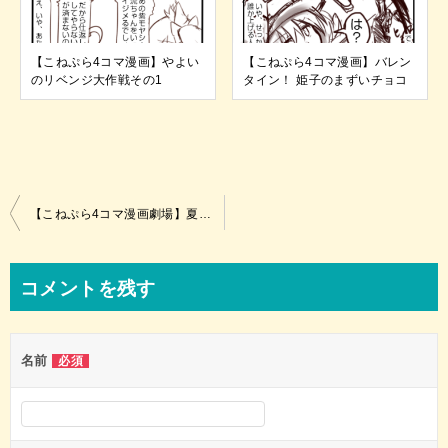
【こねぷら4コマ漫画】やよい
【こねぷら4コマ漫画】バレン
のリベンジ大作戦その1
タイン！ 姫子のまずいチョコ
投
【こねぷら4コマ漫画劇場】夏の風物詩！危険すぎる花火！？
稿
ナ
コメントを残す
ビ
ゲ
名前
必須
ー
シ
ョ