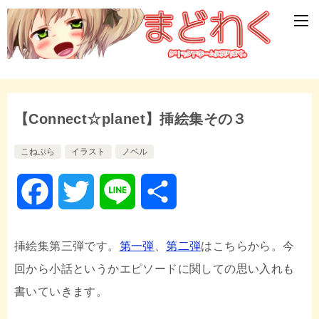
【Connect☆planet】挿絵集その３
こねぷら
イラスト
ノベル
F
T
L
共
a
w
i
有
挿絵集第三弾です。
第一弾
、
第二弾
はこちらから。今
c
i
n
回から小話というかエピソードに関しての思い入れも
書いていきます。
e
t
e