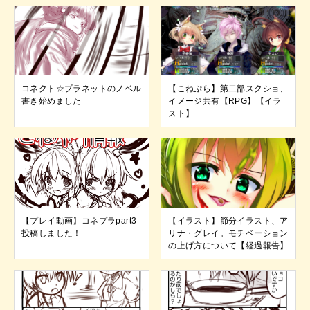
コネクト☆プラネットのノベル
【こねぷら】第二部スクショ、
書き始めました
イメージ共有【RPG】【イラ
スト】
【プレイ動画】コネプラpart3
【イラスト】節分イラスト、ア
投稿しました！
リナ・グレイ。モチベーション
の上げ方について【経過報告】