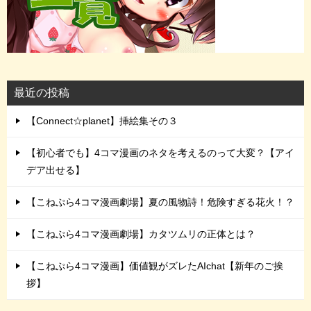
最近の投稿
【Connect☆planet】挿絵集その３
【初心者でも】4コマ漫画のネタを考えるのって大変？【アイ
デア出せる】
【こねぷら4コマ漫画劇場】夏の風物詩！危険すぎる花火！？
【こねぷら4コマ漫画劇場】カタツムリの正体とは？
【こねぷら4コマ漫画】価値観がズレたAIchat【新年のご挨
拶】