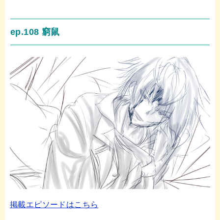
b
t
ep.108 窮鼠
o
e
o
r
k
掲載エピソードはこちら