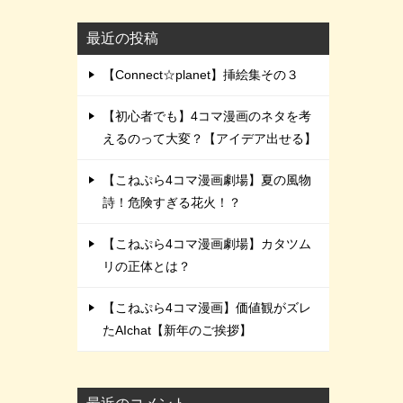
最近の投稿
【Connect☆planet】挿絵集その３
【初心者でも】4コマ漫画のネタを考
えるのって大変？【アイデア出せる】
【こねぷら4コマ漫画劇場】夏の風物
詩！危険すぎる花火！？
【こねぷら4コマ漫画劇場】カタツム
リの正体とは？
【こねぷら4コマ漫画】価値観がズレ
たAIchat【新年のご挨拶】