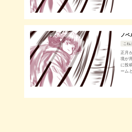
ノベ
こね
正月
境が
に投
ームと