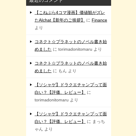
最近のコメント
【こねぷら4コマ漫画】価値観がズレ
たAIchat【新年のご挨拶】
に
Finance
より
コネクト☆プラネットのノベル書き始
めました
に
torimadonitomaru
より
コネクト☆プラネットのノベル書き始
めました
に
もん
より
【ソシャゲ】ドラクエチャンプって面
白い？【評価、レビュー】
に
torimadonitomaru
より
【ソシャゲ】ドラクエチャンプって面
白い？【評価、レビュー】
に
まっち
ゃん
より