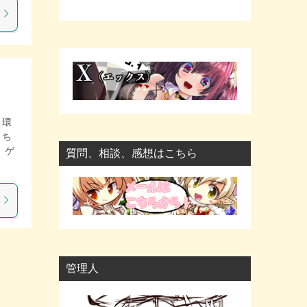
る環
うち
 ゲ
質問、相談、感想はこちら
管理人