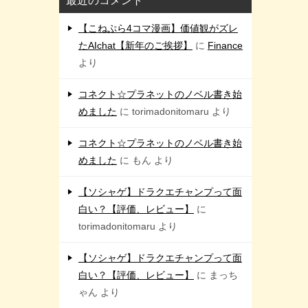
最近のコメント
【こねぷら4コマ漫画】価値観がズレ
たAIchat【新年のご挨拶】
に
Finance
より
コネクト☆プラネットのノベル書き始
めました
に
torimadonitomaru
より
コネクト☆プラネットのノベル書き始
めました
に
もん
より
【ソシャゲ】ドラクエチャンプって面
白い？【評価、レビュー】
に
torimadonitomaru
より
【ソシャゲ】ドラクエチャンプって面
白い？【評価、レビュー】
に
まっち
ゃん
より