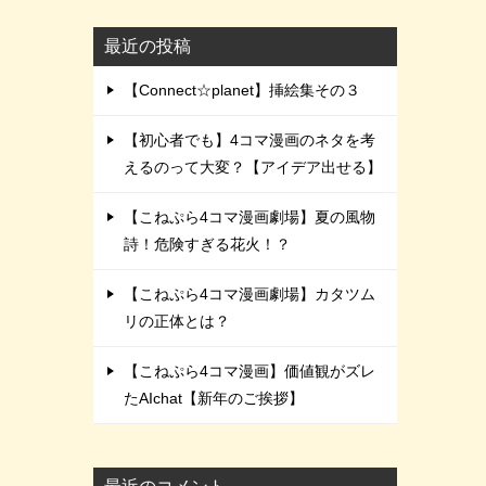
最近の投稿
【Connect☆planet】挿絵集その３
【初心者でも】4コマ漫画のネタを考
えるのって大変？【アイデア出せる】
【こねぷら4コマ漫画劇場】夏の風物
詩！危険すぎる花火！？
【こねぷら4コマ漫画劇場】カタツム
リの正体とは？
【こねぷら4コマ漫画】価値観がズレ
たAIchat【新年のご挨拶】