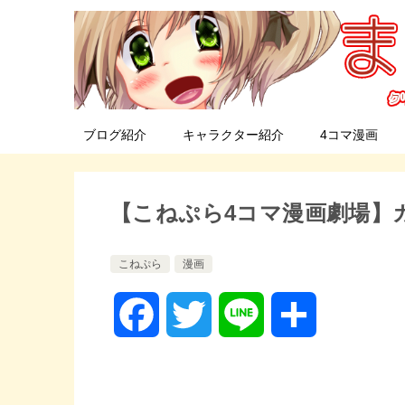
ブログ紹介
キャラクター紹介
4コマ漫画
【こねぷら4コマ漫画劇場】
こねぷら
漫画
F
T
L
共
a
w
i
有
c
i
n