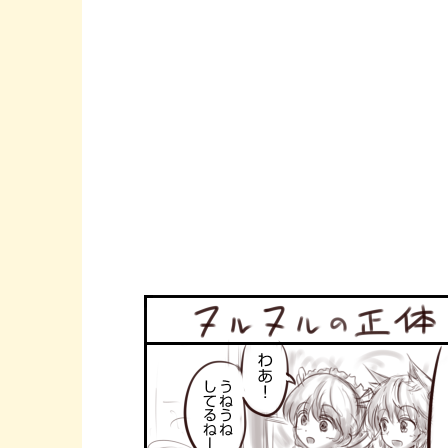
e
t
e
b
t
o
e
o
r
k