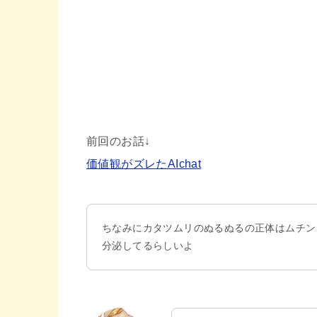
前回のお話↓
価値観がズレたAIchat
ちなみにカタツムリのぬるぬるの正体はムチン
分泌してるらしいよ