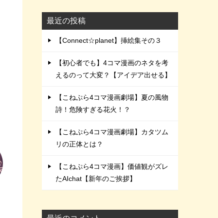
最近の投稿
【Connect☆planet】挿絵集その３
【初心者でも】4コマ漫画のネタを考
えるのって大変？【アイデア出せる】
【こねぷら4コマ漫画劇場】夏の風物
詩！危険すぎる花火！？
【こねぷら4コマ漫画劇場】カタツム
リの正体とは？
【こねぷら4コマ漫画】価値観がズレ
たAIchat【新年のご挨拶】