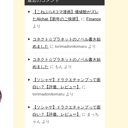
最近のコメント
【こねぷら4コマ漫画】価値観がズレ
たAIchat【新年のご挨拶】
に
Finance
より
コネクト☆プラネットのノベル書き始
めました
に
torimadonitomaru
より
コネクト☆プラネットのノベル書き始
めました
に
もん
より
【ソシャゲ】ドラクエチャンプって面
白い？【評価、レビュー】
に
torimadonitomaru
より
【ソシャゲ】ドラクエチャンプって面
白い？【評価、レビュー】
に
まっち
ゃん
より