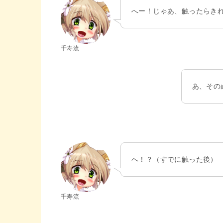
へー！じゃあ、触ったらき
千寿流
あ、その
へ！？（すでに触った後）
千寿流