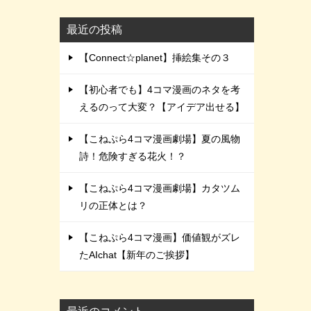
最近の投稿
【Connect☆planet】挿絵集その３
【初心者でも】4コマ漫画のネタを考
えるのって大変？【アイデア出せる】
【こねぷら4コマ漫画劇場】夏の風物
詩！危険すぎる花火！？
【こねぷら4コマ漫画劇場】カタツム
リの正体とは？
【こねぷら4コマ漫画】価値観がズレ
たAIchat【新年のご挨拶】