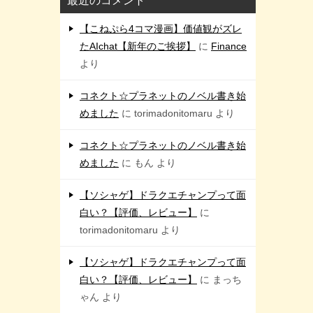
最近のコメント
【こねぷら4コマ漫画】価値観がズレ
たAIchat【新年のご挨拶】
に
Finance
より
コネクト☆プラネットのノベル書き始
めました
に
torimadonitomaru
より
コネクト☆プラネットのノベル書き始
めました
に
もん
より
【ソシャゲ】ドラクエチャンプって面
白い？【評価、レビュー】
に
torimadonitomaru
より
【ソシャゲ】ドラクエチャンプって面
白い？【評価、レビュー】
に
まっち
ゃん
より