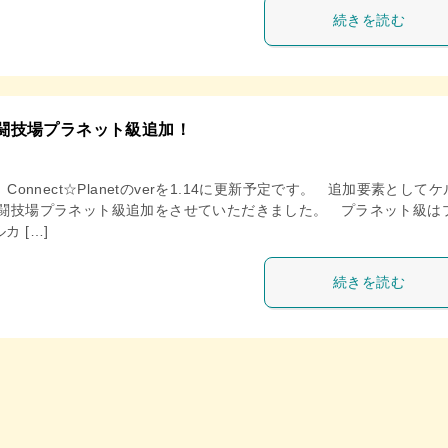
続きを読む
14 闘技場プラネット級追加！
、Connect☆Planetのverを1.14に更新予定です。 追加要素として
 闘技場プラネット級追加をさせていただきました。 プラネット級は
カ […]
続きを読む