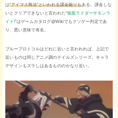
は
“アイマス商法”といわれる課金煽りも
ある。課金しな
いとクリアできないと言われた“
仮面ライダーサモンラ
イド!
”はゲームカタログ@Wikiでもクソゲー判定であ
り、悪い意味で有名。
ブループロトコルはどれに近いと言われれば、上記で
近いものは同じアニメ調のテイルズシリーズ。キャラ
デザインもズラしはあるもののかなり近い。