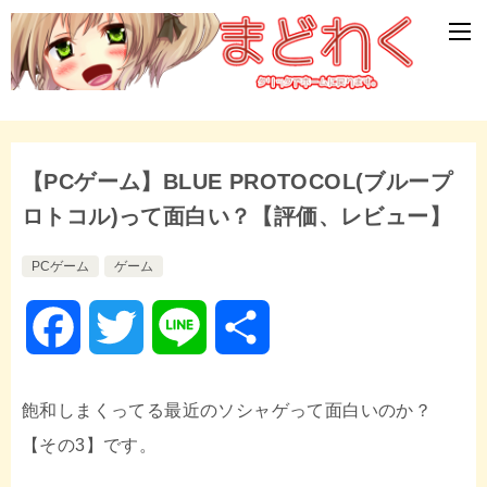
【PCゲーム】BLUE PROTOCOL(ブループ
ロトコル)って面白い？【評価、レビュー】
PCゲーム
ゲーム
F
T
L
共
a
w
i
有
飽和しまくってる最近のソシャゲって面白いのか？
c
i
n
【その3】です。