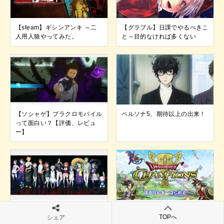
【steam】ギシンアンキ ～二
【グラブル】日課でやるべきこ
人用人狼やってみた。
と～目的なければ多くない
【ソシャゲ】ブラクロモバイル
ペルソナ5、期待以上の出来！
って面白い？【評価、レビュ
ー】
PS Vita 追放選挙、エンディン
【ソシャゲ】ドラクエチャンプ
TOPへ
シェア
グまで通してみた感想
って面白い？【評価、レビュ