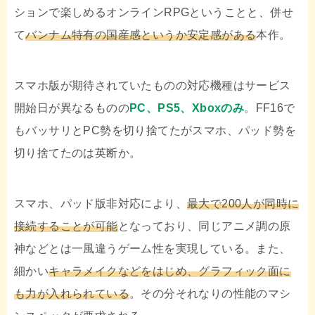
ションで楽しめるオンラインRPGということと、併せ
て
バンナム特有の国産感というか安定感がある
本作。
スマホ版が期待されていたものの対応機種はサービス
開始日が異なるものの
PC、PS5、Xboxのみ
。FF16で
もバッサリとPC勢を切り捨てたがスマホ、パッド勢を
切り捨てたのは英断か。
スマホ、パッド版非対応により、
最大で200人が同時に
接続することが可能
となっており、同じアニメ調の原
神などとは一風違うゲーム性を実現している。また、
細かい
キャラメイクなどをはじめ、グラフィック面に
も力が入れられている
。その分それなりの性能のマシ