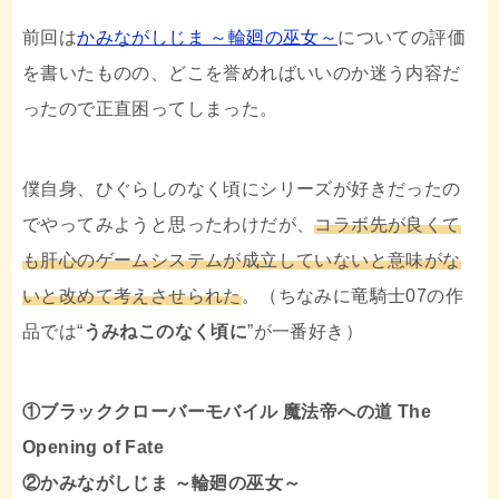
e
t
e
前回は
かみながしじま ～輪廻の巫女～
についての評価
b
t
を書いたものの、どこを誉めればいいのか迷う内容だ
ったので正直困ってしまった。
o
e
o
r
僕自身、ひぐらしのなく頃にシリーズが好きだったの
でやってみようと思ったわけだが、
コラボ先が良くて
k
も肝心のゲームシステムが成立していないと意味がな
いと改めて考えさせられた
。（ちなみに竜騎士07の作
品では“
うみねこのなく頃に
”が一番好き）
①ブラッククローバーモバイル 魔法帝への道 The
Opening of Fate
②かみながしじま ～輪廻の巫女～