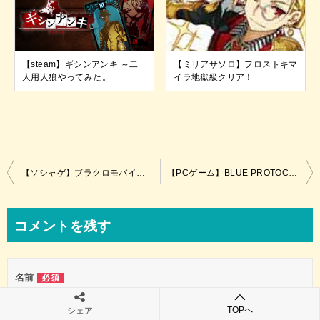
【steam】ギシンアンキ ～二
【ミリアサソロ】フロストキマ
人用人狼やってみた。
イラ地獄級クリア！
投
【ソシャゲ】ブラクロモバイルって面白い？【評価、レビュー】
【PCゲーム】BLUE PROTOCOL(ブループロトコル)って面白い？【評価、レビュー】
稿
ナ
コメントを残す
ビ
ゲ
名前
必須
ー
シ
TOPへ
シェア