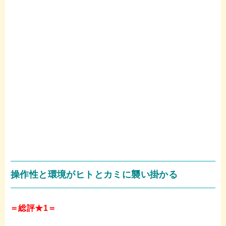
操作性と環境がヒトとカミに襲い掛かる
＝総評★1＝