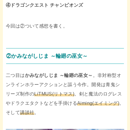
④ドラゴンクエスト チャンピオンズ
今回は②ついて感想を書く。
②かみながしじま ～輪廻の巫女～
二つ目は
かみながしじま ～輪廻の巫女～
。非対称型オ
ンラインホラーアクションと謳う今作。開発は青鬼シ
リーズ制作の
LiTMUS(リトマス)
。剣と魔法のログレス
やドラクエタクトなどを手掛ける
Aiming(エイミング)
。
そして
講談社
。