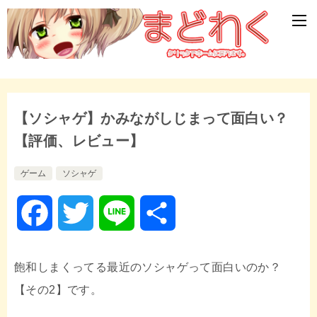
【ソシャゲ】かみながしじまって面白い？
【評価、レビュー】
ゲーム
ソシャゲ
F
T
L
共
a
w
i
有
飽和しまくってる最近のソシャゲって面白いのか？
c
i
n
【その2】です。