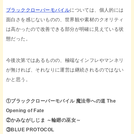
e
t
e
ブラッククローバーモバイル
については、個人的には
b
t
面白さを感じないものの、世界観や素材のクオリティ
は高かったので改善できる部分が明確に見えている状
o
e
態だった。
o
r
今後次第ではあるものの、極端なインフレやマンネリ
k
が無ければ、それなりに運営は継続されるのではない
かと思う。
①ブラッククローバーモバイル 魔法帝への道 The
Opening of Fate
②かみながしじま ～輪廻の巫女～
③BLUE PROTOCOL