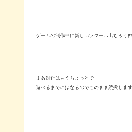
e
t
e
b
t
ゲームの制作中に新しいツクール出ちゃう
o
e
o
r
k
まあ制作はもうちょっとで
遊べるまでにはなるのでこのまま続投しま