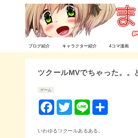
ブログ紹介
キャラクター紹介
4コマ漫画
ツクールMVでちゃった。。
ゲーム
F
T
L
共
a
w
i
有
いわゆるツクールあるある。
c
i
n