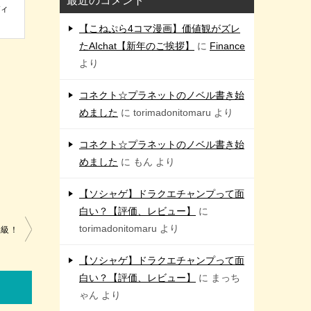
最近のコメント
ディ
【こねぷら4コマ漫画】価値観がズレ
たAIchat【新年のご挨拶】
に
Finance
より
コネクト☆プラネットのノベル書き始
めました
に
torimadonitomaru
より
コネクト☆プラネットのノベル書き始
めました
に
もん
より
【ソシャゲ】ドラクエチャンプって面
白い？【評価、レビュー】
に
torimadonitomaru
より
獄級！
【ソシャゲ】ドラクエチャンプって面
白い？【評価、レビュー】
に
まっち
ゃん
より