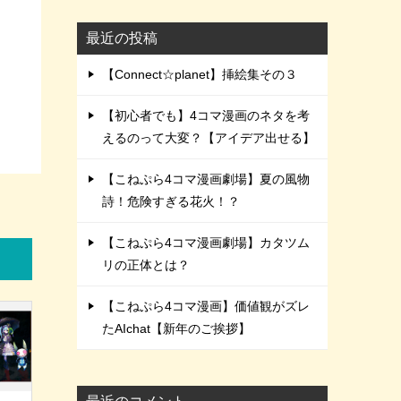
最近の投稿
【Connect☆planet】挿絵集その３
【初心者でも】4コマ漫画のネタを考
えるのって大変？【アイデア出せる】
【こねぷら4コマ漫画劇場】夏の風物
詩！危険すぎる花火！？
【こねぷら4コマ漫画劇場】カタツム
リの正体とは？
【こねぷら4コマ漫画】価値観がズレ
たAIchat【新年のご挨拶】