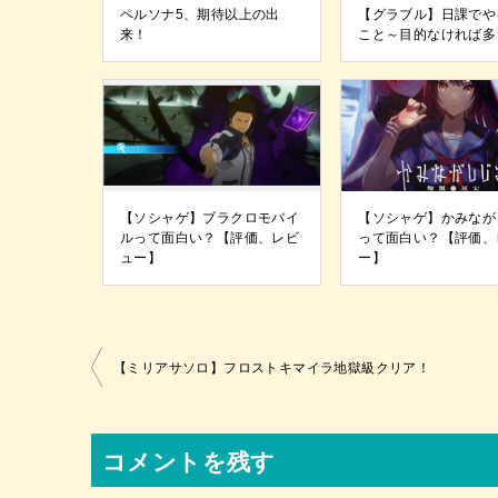
ペルソナ5、期待以上の出
【グラブル】日課でや
来！
こと～目的なければ多
【ソシャゲ】ブラクロモバイ
【ソシャゲ】かみなが
ルって面白い？【評価、レビ
って面白い？【評価、
ュー】
ー】
投
【ミリアサソロ】フロストキマイラ地獄級クリア！
稿
ナ
コメントを残す
ビ