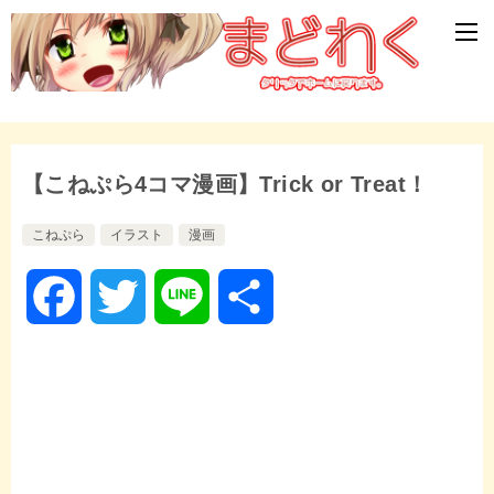
【こねぷら4コマ漫画】Trick or Treat！
こねぷら
イラスト
漫画
F
T
L
共
a
w
i
有
c
i
n
e
t
e