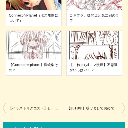
Connect☆Planet（ボス攻略に
コネプラ、疑問点と第二部のラ
ついて）
フ
【Connect☆planet】挿絵集そ
【こねぷら4コマ漫画】不思議
の２
がいっぱい！？
投
【イラストリクエスト】と、情報の在り方の話
【2018年】明けましておめでとうございます
稿
ナ