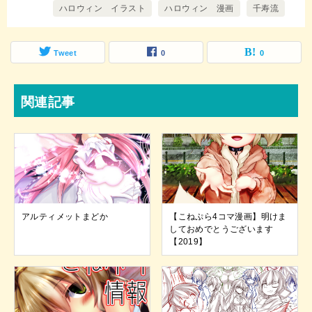
ハロウィン イラスト
ハロウィン 漫画
千寿流
Tweet
0
0
関連記事
アルティメットまどか
【こねぷら4コマ漫画】明けま
しておめでとうございます
【2019】