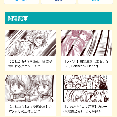
関連記事
【こねぷら4コマ漫画】幽霊が
【ノベル】幽霊屋敷は誰もいな
運転するタクシー！？
い【 Connect☆Planet】
【こねぷら4コマ漫画劇場】カ
【こねぷら4コマ漫画】カレー
タツムリの正体とは？
(味噌煮込み)うどんが好き。