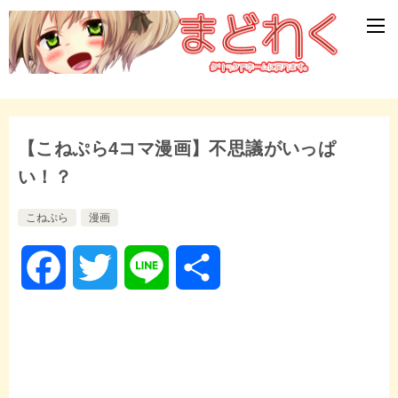
【こねぷら4コマ漫画】不思議がいっぱ
い！？
こねぷら
漫画
F
T
L
共
a
w
i
有
c
i
n