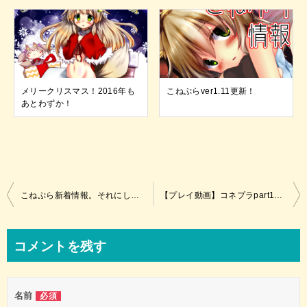
メリークリスマス！2016年も
こねぷらver1.11更新！
あとわずか！
投
こねぷら新着情報。それにしても暑いですね！
【プレイ動画】コネプラpart1投稿しました！
稿
ナ
コメントを残す
ビ
ゲ
名前
必須
ー