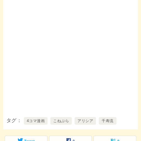
タグ
4コマ漫画
こねぷら
アリシア
千寿流
Tweet
0
0