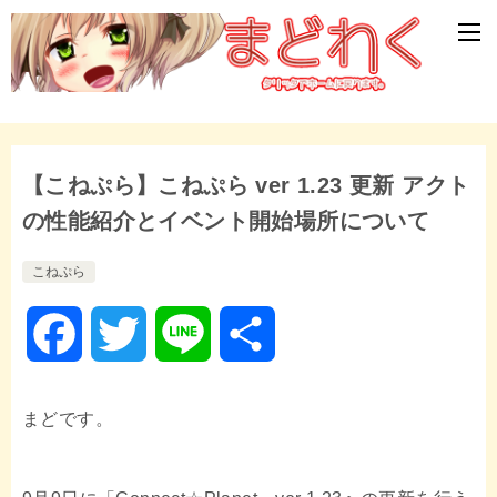
【こねぷら】こねぷら ver 1.23 更新 アクト
の性能紹介とイベント開始場所について
こねぷら
F
T
L
共
a
w
i
有
まどです。
c
i
n