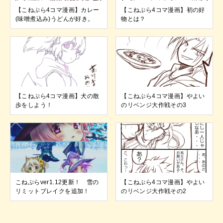
【こねぷら4コマ漫画】カレー
【こねぷら4コマ漫画】初の好
(味噌煮込み)うどんが好き。
物とは？
【こねぷら4コマ漫画】犬の散
【こねぷら4コマ漫画】やよい
歩をしよう！
のリベンジ大作戦その3
こねぷらver1.12更新！ 雪の
【こねぷら4コマ漫画】やよい
リミットブレイクを追加！
のリベンジ大作戦その2