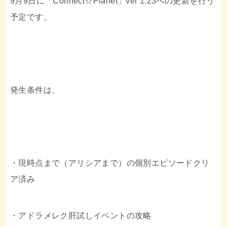
9月9日に「Connect☆Planet」ver 1.23への更新を行う
e
t
e
予定です。
b
t
o
e
o
r
発生条件は、
k
・現時点まで（アリシアまで）の個別エピソードクリ
ア済み
・アドラメレク肝試しイベントの攻略