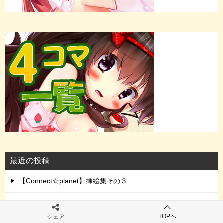
最近の投稿
【Connect☆planet】挿絵集その３
【初心者でも】4コマ漫画のネタを考えるのって大変？【アイ
デア出せる】
TOPへ
シェア