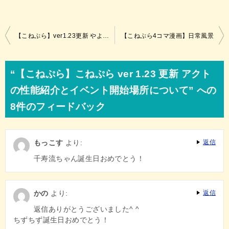
投
【こねぷら】ver1.23更新 やよいエピソードの追加、更新報告
【こねぷら4コマ漫画】日常風景
稿
ナ
“【こねぷら】こねぷら ver 1.23 更新 アクト
ビ
の性能紹介とイベント開始場所について” への
ゲ
8件のフィードバック
ー
シ
もっこす
より:
返信
ョ
千寿流ちゃん誕生日おめでとう！
ン
かの
より:
返信
返信ありがとうございました^ ^
ちずちず誕生日おめでとう！