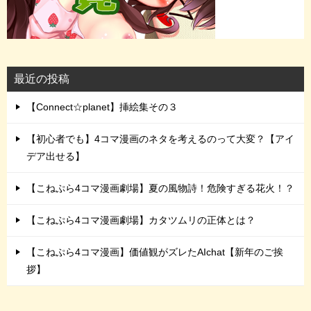
最近の投稿
【Connect☆planet】挿絵集その３
【初心者でも】4コマ漫画のネタを考えるのって大変？【アイ
デア出せる】
【こねぷら4コマ漫画劇場】夏の風物詩！危険すぎる花火！？
【こねぷら4コマ漫画劇場】カタツムリの正体とは？
【こねぷら4コマ漫画】価値観がズレたAIchat【新年のご挨
拶】