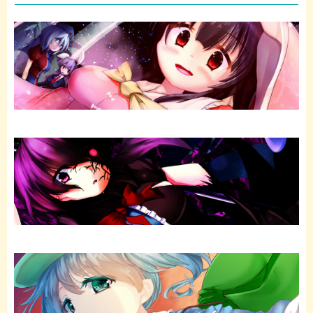
b
t
o
e
o
r
k