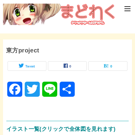
東方project
Tweet
0
0
F
T
L
共
a
w
i
有
c
i
n
イラスト一覧(クリックで全体図を見れます)
e
t
e