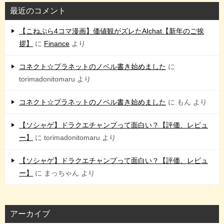
最近のコメント
【こねぷら4コマ漫画】価値観がズレたAIchat【新年のご挨
拶】
に
Finance
より
コネクト☆プラネットのノベル書き始めました
に
torimadonitomaru
より
コネクト☆プラネットのノベル書き始めました
に
もん
より
【ソシャゲ】ドラクエチャンプって面白い？【評価、レビュ
ー】
に
torimadonitomaru
より
【ソシャゲ】ドラクエチャンプって面白い？【評価、レビュ
ー】
に
まっちゃん
より
アーカイブ