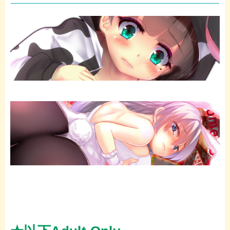
b
t
o
e
o
r
k