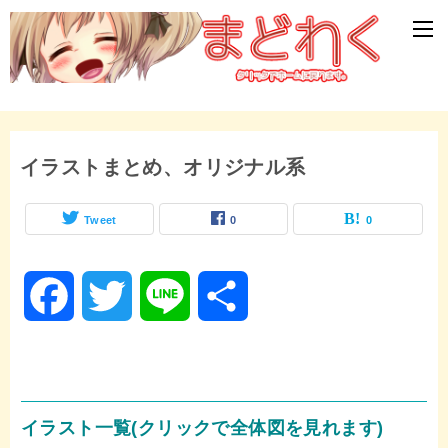
イラストまとめ、オリジナル系
Tweet
0
0
F
T
L
共
a
w
i
有
c
i
n
イラスト一覧(クリックで全体図を見れます)
e
t
e