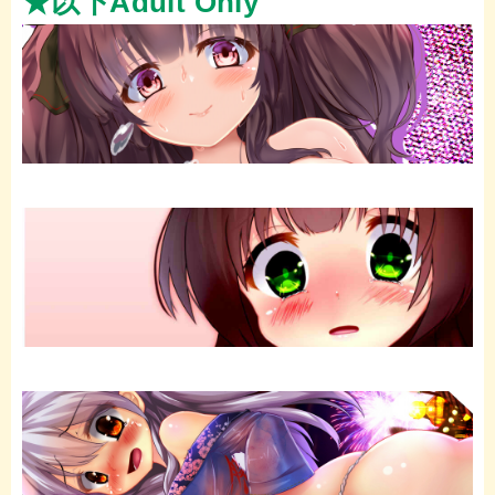
★
以下Adult Only