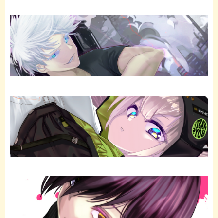
b
t
o
e
o
r
k