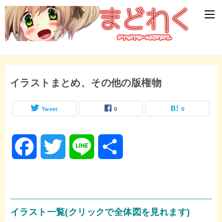
イラストまとめ、その他の版権物
Tweet
0
0
F
T
L
共
a
w
i
有
c
i
n
イラスト一覧(クリックで全体図を見れます)
e
t
e