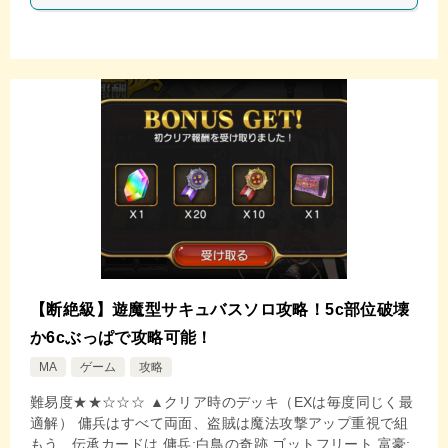
【断絶級】遊魔型サキュバスソロ攻略！5c部位破壊
か6cぶっぱで攻略可能！
MA
ゲーム
攻略
難易度★★☆☆☆ ▲クリア時のデッキ（EXは毎度同じく最
適解） 傭兵はすべて両面、盗賊は魔法攻撃アップ重視で組
もう 伝承カードは 傭兵:白鳥の奇跡 ゴットフリート 富豪: