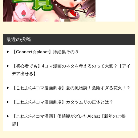
最近の投稿
【Connect☆planet】挿絵集その３
【初心者でも】4コマ漫画のネタを考えるのって大変？【アイ
デア出せる】
【こねぷら4コマ漫画劇場】夏の風物詩！危険すぎる花火！？
【こねぷら4コマ漫画劇場】カタツムリの正体とは？
【こねぷら4コマ漫画】価値観がズレたAIchat【新年のご挨
拶】