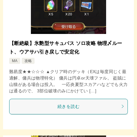
【断絶級】氷艶型サキュバス ソロ攻略 物理〆ルー
ト、ウアサハ引き戻しで安定化
MA
攻略
難易度★★☆☆☆ ▲クリア時のデッキ（EXは毎度同じく最
適解、傭兵は物理特化） 傭兵は円卓or天壊ファル。 盗賊に
山猫がある場合は投入。 一応炎夏型スカアハなどでも火力
は通るので、 3部位破壊のみにかけてい […]
続きを読む