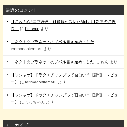
最近のコメント
【こねぷら4コマ漫画】価値観がズレたAIchat【新年のご挨
拶】
に
Finance
より
コネクト☆プラネットのノベル書き始めました
に
torimadonitomaru
より
コネクト☆プラネットのノベル書き始めました
に
もん
より
【ソシャゲ】ドラクエチャンプって面白い？【評価、レビュ
ー】
に
torimadonitomaru
より
【ソシャゲ】ドラクエチャンプって面白い？【評価、レビュ
ー】
に
まっちゃん
より
アーカイブ