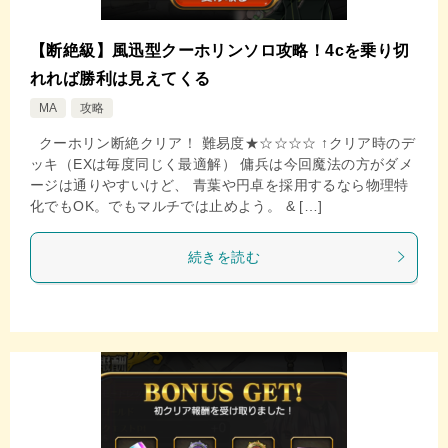
【断絶級】風迅型クーホリンソロ攻略！4cを乗り切
れれば勝利は見えてくる
MA
攻略
クーホリン断絶クリア！ 難易度★☆☆☆☆ ↑クリア時のデ
ッキ（EXは毎度同じく最適解） 傭兵は今回魔法の方がダメ
ージは通りやすいけど、 青葉や円卓を採用するなら物理特
化でもOK。でもマルチでは止めよう。 & […]
続きを読む