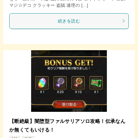
マジ☆デコ クラッキー 盗賊:連理の […]
続きを読む
【断絶級】闇堕型ファルサリアソロ攻略！伝承なん
か無くてもいける！