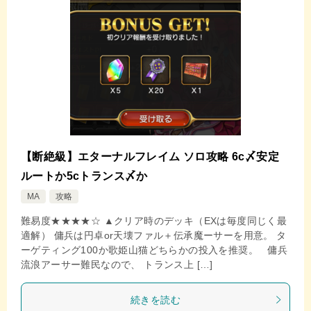
【断絶級】エターナルフレイム ソロ攻略 6c〆安定
ルートか5cトランス〆か
MA
攻略
難易度★★★★☆ ▲クリア時のデッキ（EXは毎度同じく最
適解） 傭兵は円卓or天壊ファル＋伝承魔ーサーを用意。 タ
ーゲティング100か歌姫山猫どちらかの投入を推奨。 傭兵
流浪アーサー難民なので、 トランス上 […]
続きを読む