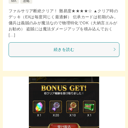
MA
攻略
ファルサリア断絶クリア！ 難易度★★★★☆ ▲クリア時の
デッキ（EXは毎度同じく最適解） 伝承カードは初期のみ。
傭兵は義賊のみが魔法なので物理特化でOK（大納言エルが
お勧め） 盗賊には魔法ダメージアップを積み込んでおく
[…]
続きを読む