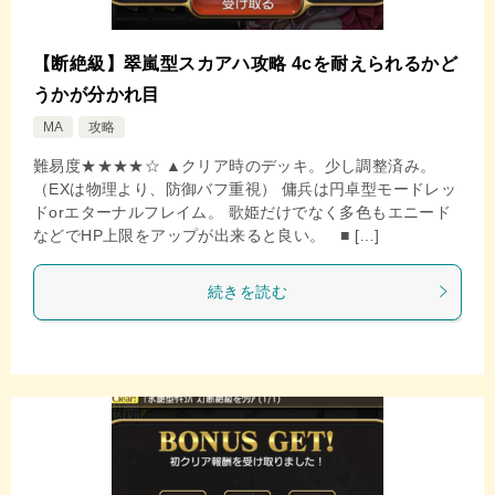
【断絶級】翠嵐型スカアハ攻略 4cを耐えられるかど
うかが分かれ目
MA
攻略
難易度★★★★☆ ▲クリア時のデッキ。少し調整済み。
（EXは物理より、防御バフ重視） 傭兵は円卓型モードレッ
ドorエターナルフレイム。 歌姫だけでなく多色もエニード
などでHP上限をアップが出来ると良い。 ■ […]
続きを読む