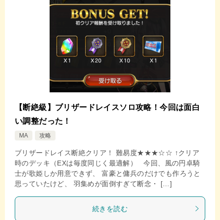
【断絶級】ブリザードレイスソロ攻略！今回は面白
い調整だった！
MA
攻略
ブリザードレイス断絶クリア！ 難易度★★★☆☆ ↑クリア
時のデッキ（EXは毎度同じく最適解） 今回、風の円卓騎
士が歌姫しか用意できず、 富豪と傭兵のだけでも作ろうと
思っていたけど、 羽集めが面倒すぎて断念・ […]
続きを読む